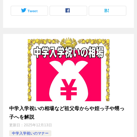
Tweet
中学入学祝いの相場など祖父母からや姪っ子や甥っ
子へを解説
更新日：
2025年12月13日
中学入学祝いのマナー