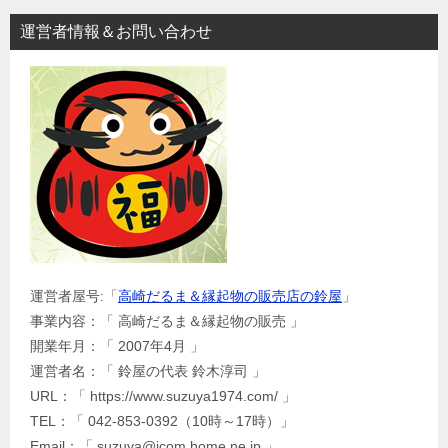
運営者情報＆お問い合わせ
運営者屋号:「
高崎だるま＆縁起物の販売店の鈴屋
」
事業内容：「 高崎だるま＆縁起物の販売 」
開業年月：「 2007年4月 」
運営者名：「 鈴屋の代表 鈴木淳司 」
URL：「 https://www.suzuya1974.com/ 」
TEL：「 042-853-0392（10時～17時）」
Email：「 suzuya@jcom.home.ne.jp 」